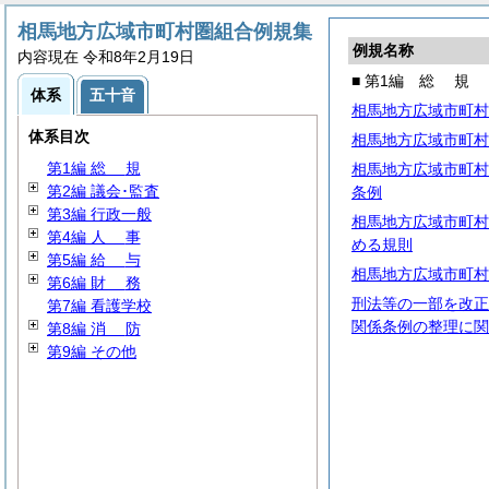
相馬地方広域市町村圏組合例規集
例規名称
内容現在 令和8年2月19日
■ 第1編
総
規
体系
五十音
相馬地方広域市町村
体系目次
相馬地方広域市町村
第1編
総
規
相馬地方広域市町村
第2編 議会･監査
条例
第3編 行政一般
相馬地方広域市町村
第4編
人
事
める規則
第5編
給
与
相馬地方広域市町村
第6編
財
務
刑法等の一部を改正
第7編 看護学校
関係条例の整理に関
第8編
消
防
第9編 その他