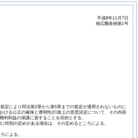
平成8年11月7日
相広圏条例第1号
の規定により同法第2章から第5章までの規定が適用されないものに
おける公正の確保と透明性
(行政上の意思決定について、その内容
権利利益の保護に資することを目的とする。
例に特別の定めがある場合は、その定めるところによる。
ころによる。