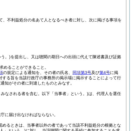
て、不利益処分の名あて人となるべき者に対し、次に掲げる事項を
う。)
を提出し、又は聴聞の期日への出頭に代えて陳述書及び証拠
求めることができること。
項
の規定による通知を、その者の氏名、
同項第3号
及び
第4号
に掲
付する旨を当該行政庁の事務所の掲示場に掲示することによって行
該通知がその者に到達したものとみなす。
みなされる者を含む。以下「当事者」という。)
は、代理人を選任
政庁に届け出なければならない。
認めるときは、当事者以外の者であって当該不利益処分の根拠とな
人」という。)
に対し、当該聴聞に関する手続に参加することを求