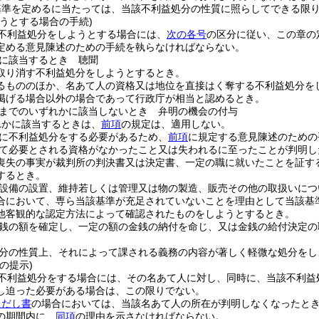
基準を定めるに当たっては、当該不利益処分の性質に照らしてできる限
うとする場合の手続)
不利益処分をしようとする場合には、
次の各号
の区分に従い、この章の
定める意見陳述のための手続を執らなければならない。
に該当するとき 聴聞
取り消す不利益処分をしようとするとき。
るもののほか、名あて人の資格又は地位を直接はく奪する不利益処分を
掲げる場合以外の場合であって行政庁が相当と認めるとき。
までのいずれかに該当しないとき 弁明の機会の付与
れかに該当するときは、
前項
の規定は、適用しない。
に不利益処分をする必要があるため、
前項
に規定する意見陳述のための
て必要とされる資格がなかったこと又は失われるに至ったことが判明し
喪失の事実が裁判所の判決書又は決定書、一定の職に就いたことを証す
するとき。
設備の設置、維持若しくは管理又は物の製造、販売その他の取扱いにつ
合において、専ら当該基準が充足されていないことを理由として当該基
他客観的な認定方法によって確認されたものをしようとするとき。
銭の額を確定し、一定の額の金銭の納付を命じ、又は金銭の給付決定の
分の性質上、それによって課される義務の内容が著しく軽微な処分をし
の提示)
不利益処分をする場合には、その名あて人に対し、同時に、当該不利益
し迫った必要がある場合は、この限りでない。
ただし書
の場合においては、当該名あて人の所在が判明しなくなったと
の期間内に、
同項
の理由を示さなければならない。