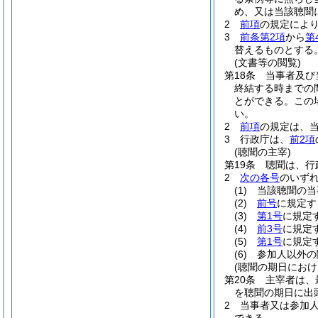
め、又は当該聴聞
2
前項
の規定によ
3
前条第2項
から
第
替えるものとする
(文書等の閲覧)
第18条
当事者及び
終結する時までの
とができる。
この
い。
2
前項
の規定は、
3
行政庁は、
前2項
(聴聞の主宰)
第19条
聴聞は、行
2
次の各号
のいず
(1)
当該聴聞の当
(2)
前号
に規定す
(3)
第1号
に規定
(4)
前3号
に規定
(5)
第1号
に規定
(6)
参加人以外の
(聴聞の期日におけ
第20条
主宰者は、
を聴聞の期日に出
2
当事者又は参加