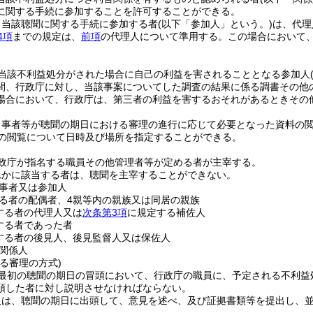
に関する手続に参加することを許可することができる。
り当該聴聞に関する手続に参加する者
(以下「参加人」という。)
は、代理
4項
までの規定は、
前項
の代理人について準用する。
この場合において
。
当該不利益処分がされた場合に自己の利益を害されることとなる参加人
間、行政庁に対し、当該事案についてした調査の結果に係る調書その他
場合において、行政庁は、第三者の利益を害するおそれがあるときその
当事者等が聴聞の期日における審理の進行に応じて必要となった資料の
の閲覧について日時及び場所を指定することができる。
政庁が指名する職員その他管理者等が定める者が主宰する。
れかに該当する者は、聴聞を主宰することができない。
事者又は参加人
る者の配偶者、4親等内の親族又は同居の親族
する者の代理人又は
次条第3項
に規定する補佐人
する者であった者
する者の後見人、後見監督人又は保佐人
関係人
る審理の方式)
最初の聴聞の期日の冒頭において、行政庁の職員に、予定される不利益
頭した者に対し説明させなければならない。
人は、聴聞の期日に出頭して、意見を述べ、及び証拠書類等を提出し、