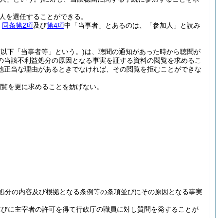
人を選任することができる。
、
同条第2項
及び
第4項
中「当事者」とあるのは、「参加人」と読み
(以下「当事者等」という。)
は、聴聞の通知があった時から聴聞が
の当該不利益処分の原因となる事実を証する資料の閲覧を求めるこ
他正当な理由があるときでなければ、その閲覧を拒むことができな
閲覧を更に求めることを妨げない。
処分の内容及び根拠となる条例等の条項並びにその原因となる事実
並びに主宰者の許可を得て行政庁の職員に対し質問を発することが