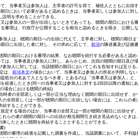
いて、当事者又は参加人は、主宰者の許可を得て、補佐人とともに出頭
の期日において必要があると認めるときは、当事者若しくは参加人に対
し説明を求めることができる。
者又は参加人の一部が出頭しないときであっても、聴聞の期日における
ける審理は、行政庁が公開することを相当と認めるときを除き、公開し
参加人は、聴聞の期日への出頭に代えて、主宰者に対し、聴聞の期日ま
の期日に出頭した者に対し、その求めに応じて、
前項
の陳述書及び証拠
聴聞の期日における審理の結果、なお聴聞を続行する必要があると認め
いては、当事者及び参加人に対し、あらかじめ、次回の聴聞の期日及び
び参加人に対しては、当該聴聞の期日においてこれを告知すれば足りる
定は、
前項本文
の場合において、当事者又は参加人の所在が判明しない
利益処分の名あて人となるべき者」とあるのは「当事者又は参加人」と、
間を経過したとき
(同一の当事者又は参加人に対する2回目以降の通知に
等の場合における聴聞の終結)
当時者の全部若しくは一部が正当な理由なく聴聞の期日に出頭せず、か
人の全部若しくは一部が聴聞の期日に出頭しない場合には、これらの者
終結することができる。
に規定する場合のほか、当事者の全部又は一部が聴聞の期日に出頭せず
これらの者の聴聞の期日への出頭が相当期間引き続き見込めないときは
到来したときに聴聞を終結することとすることができる。
書)
聴聞の審理の経過を記載した調書を作成し、当該調書において、不利益