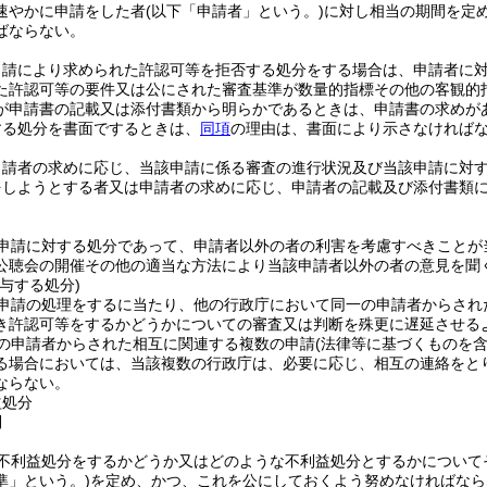
速やかに申請をした者
(以下「申請者」という。)
に対し相当の期間を定
ばならない。
申請により求められた許認可等を拒否する処分をする場合は、申請者に
た許認可等の要件又は公にされた審査基準が数量的指標その他の客観的
が申請書の記載又は添付書類から明らかであるときは、申請書の求めが
する処分を書面でするときは、
同項
の理由は、書面により示さなければ
申請者の求めに応じ、当該申請に係る審査の進行状況及び当該申請に対
をしようとする者又は申請者の求めに応じ、申請者の記載及び添付書類
申請に対する処分であって、申請者以外の者の利害を考慮すべきことが
公聴会の開催その他の適当な方法により当該申請者以外の者の意見を聞
与する処分)
申請の処理をするに当たり、他の行政庁において同一の申請者からされ
き許認可等をするかどうかについての審査又は判断を殊更に遅延させる
一の申請者からされた相互に関連する複数の申請
(法律等に基づくものを含
る場合においては、当該複数の行政庁は、必要に応じ、相互の連絡をと
ならない。
益処分
則
不利益処分をするかどうか又はどのような不利益処分とするかについて
準」という。)
を定め、かつ、これを公にしておくよう努めなければなら