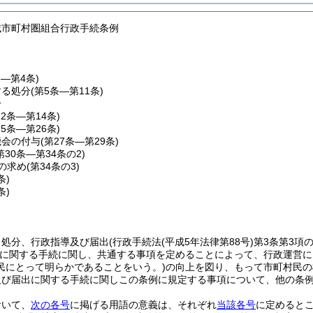
域市町村圏組合行政手続条例
条―第4条)
する処分
(第5条―第11条)
分
12条―第14条)
15条―第26条)
機会の付与
(第27条―第29条)
第30条―第34条の2)
の求め
(第34条の3)
条)
条)
、処分、行政指導及び届出
(行政手続法
(平成5年法律第88号)
第3条第3項
に関する手続に関し、共通する事項を定めることによって、行政運営に
民にとって明らかであることをいう。)
の向上を図り、もって市町村民の
及び届出に関する手続に関しこの条例に規定する事項について、他の条
おいて、
次の各号
に掲げる用語の意義は、それぞれ
当該各号
に定めると