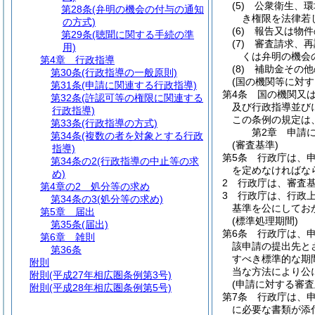
(5)
公衆衛生、環
第28条
(弁明の機会の付与の通知
き権限を法律若
の方式)
(6)
報告又は物件
第29条
(聴聞に関する手続の準
(7)
審査請求、再
用)
くは弁明の機会
第4章
行政指導
(8)
補助金その他
第30条
(行政指導の一般原則)
(国の機関等に対す
第31条
(申請に関連する行政指導)
第4条
国の機関又
第32条
(許認可等の権限に関連する
及び行政指導並び
行政指導)
この条例の規定は
第33条
(行政指導の方式)
第2章
申請
第34条
(複数の者を対象とする行政
(審査基準)
指導)
第5条
行政庁は、
第34条の2
(行政指導の中止等の求
を定めなければな
め)
2
行政庁は、審査
第4章の2
処分等の求め
3
行政庁は、行政
第34条の3
(処分等の求め)
基準を公にしてお
第5章
届出
(標準処理期間)
第35条
(届出)
第6条
行政庁は、
第6章
雑則
該申請の提出先と
第36条
すべき標準的な期間
附則
当な方法により公
附則
(平成27年相広圏条例第3号)
(申請に対する審査
附則
(平成28年相広圏条例第5号)
第7条
行政庁は、
に必要な書類が添