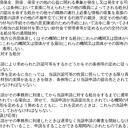
境保全、防疫、保安その他の公益に関わる事象が発生し又は発生する可
しくは条例において直接に与えられたその他の職員によってされる処分
の提出を命ずる処分その他その職務の遂行上必要な情報の収集を直接の
調査の請求その他の不服申立てに対する行政庁の裁決、決定その他の処
の付与の手続その他の意見陳述のための手続において法令に基づいてさ
の相当の反対給付を受けない給付金で管理者等が定めるものの交付の決
る処分等の適用除外)
は地方公共団体若しくはその機関に対する処分
(これらの機関又は団体が
にこれらの機関又は団体がする届出
(これらの機関又は団体がその固有
、適用しない。
に対する処分
申請により求められた許認可等をするかどうかをその条例等の定めに従
らない。
基準を定めるに当たっては、当該許認可等の性質に照らしてできる限り
上特別の支障があるときを除き、条例等により当該申請の提出先とされ
かなければならない。
申請がその事務所に到達してから当該申請に対する処分をするまでに通
されている場合は、併せて、当該申請が当該提出先とされている機関の
)
を定めるよう努めるとともに、これを定めたときは、これらの当該申
にしておかなければならない。
及び応答)
申請がその事務所に到達したときは遅滞なく当該申請の審査を開始しな
付されていること、申請をすることができる期間内にされたものである