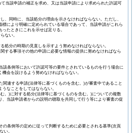
めて当該申請の補正を求め、又は当該申請により求められた許認可
対し、同時に、当該処分の理由を示さなければならない。
ただし、
指標により明確に定められている場合であって、当該申請がこれら
あったときにこれを示せば足りる。
ならない。
する処分の時期の見直しを示すよう努めなければならない。
に関する事項その他の申請に必要な情報の提供に努めなければなら
当該条例等において許認可等の要件とされているものを行う場合に
く機会を設けるよう努めなければならない。
た関連する申請
(法律等に基づくものを含む。)
が審査中であること
ようなことをしてはならない。
む。)
に対する処分
(法律等に基づくものを含む。)
についての複数
り、当該申請者からの説明の聴取を共同して行う等により審査の促
その条例等の定めに従って判断するために必要とされる基準
(次頁
ない。