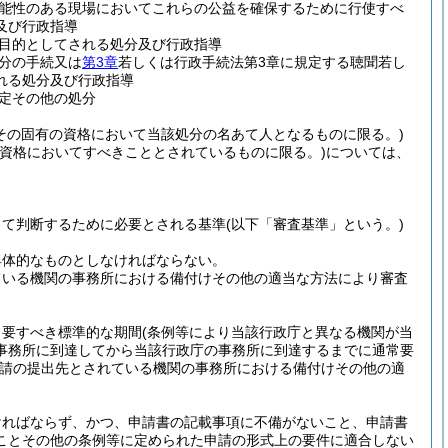
能性のある現場においてこれらの公益を確保するために行使すべ
及び行政指導
目的としてされる処分及び行政指導
分の手続又は
第3章
若しくは行政手続法第3章に規定する聴聞若し
れる処分及び行政指導
定その他の処分
その固有の資格において当該処分の名あて人となるものに限る。)
の資格においてすべきこととされているものに限る。)
については、
って判断するために必要とされる基準
(以下「審査基準」という。)
具体的なものとしなければならない。
ている機関の事務所における備付けその他の適当な方法により審査
常要すべき標準的な期間
(条例等により当該行政庁と異なる機関が当
事務所に到達してから当該行政庁の事務所に到達するまでに通常要
請の提出先とされている機関の事務所における備付けその他の適
ければならず、かつ、申請書の記載事項に不備がないこと、申請書
ことその他の条例等に定められた申請の形式上の要件に適合しない