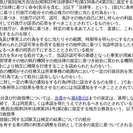
及び規則
(地方自治法
(昭和22年法律第67号)
第138条の4第2項に規定す
び法律に基づく命令
(告示を含む。)
(以下「法律等」という。)
並びに条
に基づく行政庁の処分その他公権力の行使に当たる行為をいう。
に基づき、行政庁の許可、認可、免許その他の自己に対し何らかの利益
対して行政庁が諾否の応答をすべきこととされているものをいう。
行政庁が、条例等に基づき、特定の者を名あて人として、直接に、これ
当するものを除く。
為及び事実上の行為をするに当たりその範囲、時期等を明らかにするた
求められた許認可等を拒否する処分その他申請に基づく当該申請をした
なるべき者の同意の下にすることとされている処分
効力を失わせる処分であって、当該許認可等の基礎となった事実が消滅
管理者その他の執行機関その他法律の規定に基づき組合に置かれる機関
令により独立に権限を行使することを認められたものをいう。
合の機関がその任務又は所掌事務の範囲内において一定の行政目的を実
の行為であって処分に該当しないものをいう。
に対し一定の事項の通知をする行為
(申請に該当するものを除く。)
であ
の条例等上の効果を発生させるためには当該通知をすべきこととされて
処分及び行政指導については、
次章
から
第4章の2
までの規定は、適用し
経て、又は同意若しくは承認を得たうえでされるべきものとされている
公務員法
(昭和25年法律第261号)
第2条に規定する地方公務員をいう。以下
行政指導
技能に関する試験又は検定の結果についての処分
を有する者の間の利害の調整を目的として法令の規定に基づいてされる