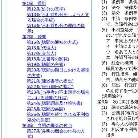
(1)
条例等 条例
第1節
通則
(2)
法令 法律及
第12条
(処分の基準)
(3)
処分 条例等
第13条
(不利益処分をしようとす
(4)
申請 条例等
る場合の手続)
て、当該行為に
第14条
(不利益処分の理由の提
(5)
不利益処分 
示)
のいずれかに該
第2節
聴聞
ア
事実上の行
第15条
(聴聞の通知の方式)
イ
申請により
第16条
(代理人)
ウ
名あて人と
第17条
(参加人)
エ
許認可等の
第18条
(文書等の閲覧)
(6)
組合の機関 
第19条
(聴聞の主宰)
職員であって法
第20条
(聴聞の期日における審理
(7)
行政指導 組
の方式)
告、助言その他
第21条
(陳述書等の提出)
(8)
届出 行政庁
第22条
(続行期日の指定)
の期待する一定
第23条
(当事者の不出頭等の場合
(適用除外)
における聴聞の終結)
第3条
次に掲げる
第24条
(聴聞調書及び報告書)
(1)
議会の議決を
第25条
(聴聞の再開)
(2)
公務員
(地方
第26条
(聴聞を経てされる不利益
される処分及び
処分の決定)
(3)
専ら人の学識
第3節
弁明の機会の付与
(4)
相反する利害
第27条
(弁明の機会の付与の方
指導
式)