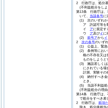
2
行政庁は、処分
(不利益処分をしよ
第13条
行政庁は、
いて、
当該各号
に
(1)
次のいずれか
ア
許認可等を
イ
ア
に規定す
ウ
ア
及び
イ
に
(2)
前号ア
から
イ
2
次の各号
のいず
(1)
公益上、緊急
(2)
条例等におい
格の不存在又は
ものをしようと
(3)
施設若しくは
にされている場
計測、実験その
(4)
納付すべき金
とき。
(5)
当該不利益処
(不利益処分の理由
第14条
行政庁は、
で処分をすべき差
2
行政庁は、
前項
除き、処分後相当