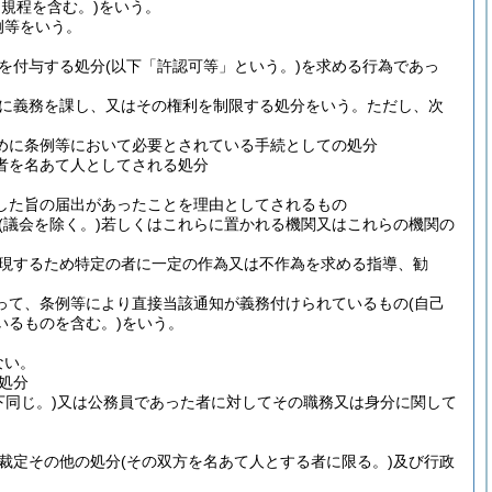
る規程を含む。)
をいう。
例等をいう。
を付与する処分
(以下「許認可等」という。)
を求める行為であっ
に義務を課し、又はその権利を制限する処分をいう。
ただし、次
めに条例等において必要とされている手続としての処分
者を名あて人としてされる処分
した旨の届出があったことを理由としてされるもの
(議会を除く。)
若しくはこれらに置かれる機関又はこれらの機関の
現するため特定の者に一定の作為又は不作為を求める指導、勧
って、条例等により直接当該通知が義務付けられているもの
(自己
いるものを含む。)
をいう。
ない。
処分
同じ。)
又は公務員であった者に対してその職務又は身分に関して
裁定その他の処分
(その双方を名あて人とする者に限る。)
及び行政