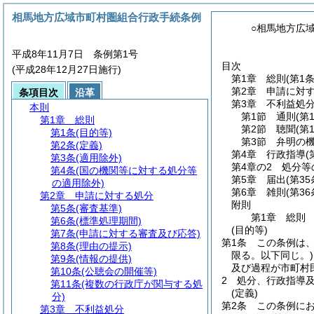
相馬地方広域市町村圏組合行政手続条例
○相馬地方広
平成8年11月7日 条例第1号
目次
(平成28年12月27日施行)
第1章
総則
(第1
第2章
申請に対
条項目次
沿革
第3章
不利益処
本則
第1節
通則
(第
第1章
総則
第2節
聴聞
(第
第1条
(目的等)
第3節
弁明の
第2条
(定義)
第4章
行政指導
(
第3条
(適用除外)
第4章の2
処分等
第4条
(国の機関等に対する処分等
第5章
届出
(第35
の適用除外)
第6章
雑則
(第36
第2章
申請に対する処分
附則
第5条
(審査基準)
第1章
総則
第6条
(標準処理期間)
(目的等)
第7条
(申請に対する審査及び応答)
第1条
この条例は
第8条
(理由の提示)
限る。以下同じ。)
第9条
(情報の提供)
及び過程が市町村
第10条
(公聴会の開催等)
2
処分、行政指導
第11条
(複数の行政庁が関与する処
(定義)
分)
第2条
この条例に
第3章
不利益処分