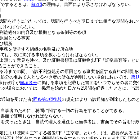
面でするときは、
前2項
の理由は、書面により示さなければならない。
聞
)
聴聞を行うに当たっては、聴聞を行うべき期日までに相当な期間をおい
なければならない。
利益処分の内容及び根拠となる条例等の条項
原因となる事実
び場所
事務を所掌する組織の名称及び所在地
いては、次に掲げる事項を教示しなければならない。
出頭して意見を述べ、及び証拠書類又は証拠物
(以下「証拠書類等」とい
ることができること。
る時までの間、当該不利益処分の原因となる事実を証する資料の閲覧を
益処分の名あて人となるべき者の所在が判明しない場合においては、
第1
該行政庁が
同項各号
に掲げる事項を記載した書面をいつでもその者に交
この場合においては、掲示を始めた日から2週間を経過したときに、当
の通知を受けた者
(
同条第3項後段
の規定により当該通知が到達したものと
。
、当事者のために、聴聞に関する一切の行為をすることができる。
、書面で証明しなければならない。
格を失ったときは、当該代理人を選任した当事者は、書面でその旨を行
定により聴聞を主宰する者
(以下「主宰者」という。)
は、必要があると
当該不利益処分につき利害関係を有するものと認められる者
(以下「関係