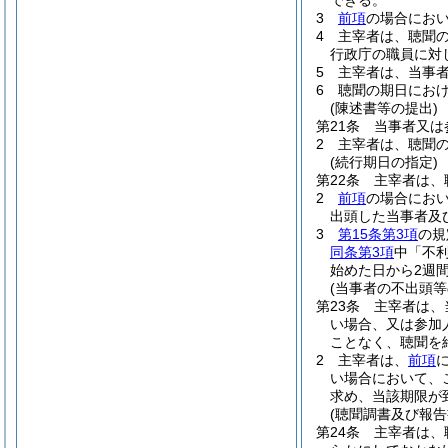
できる。
3
前項
の場合にお
4
主宰者は、聴聞
行政庁の職員に対
5
主宰者は、当事
6
聴聞の期日にお
(陳述書等の提出)
第21条
当事者又は
2
主宰者は、聴聞
(続行期日の指定)
第22条
主宰者は、
2
前項
の場合にお
出頭した当事者及
3
第15条第3項
の規
同条第3項
中「不
始めた日から2週
(当事者の不出頭
第23条
主宰者は、
い場合、又は参加
ことなく、聴聞を
2
主宰者は、
前項
い場合において、
求め、当該期限が
(聴聞調書及び報告
第24条
主宰者は、