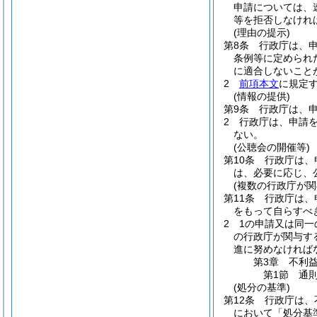
申請については、
等を拒否しなけれ
(理由の提示)
第8条
行政庁は、
条例等に定められ
に適合しないこと
2
前項本文
に規定
(情報の提供)
第9条
行政庁は、
2
行政庁は、申請
ない。
(公聴会の開催等)
第10条
行政庁は、
は、必要に応じ、
(複数の行政庁が関
第11条
行政庁は、
をもって自らすべ
2
1の申請又は同
の行政庁が関与す
進に努めなければ
第3章
不利
第1節
通
(処分の基準)
第12条
行政庁は、
において「処分基