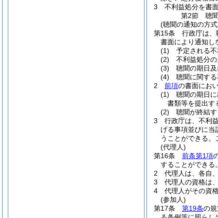
3
不利益処分を書
第2節
聴
(聴聞の通知の方式
第15条
行政庁は、
書面により通知し
(1)
予定される不
(2)
不利益処分の
(3)
聴聞の期日及
(4)
聴聞に関する
2
前項
の書面にお
(1)
聴聞の期日に
書類等を提出す
(2)
聴聞が終結す
3
行政庁は、不利
げる事項並びに当
うことができる。
(代理人)
第16条
前条第1項
することができる
2
代理人は、各自
3
代理人の資格は
4
代理人がその資
(参加人)
第17条
第19条
の規
る条例等に照らし