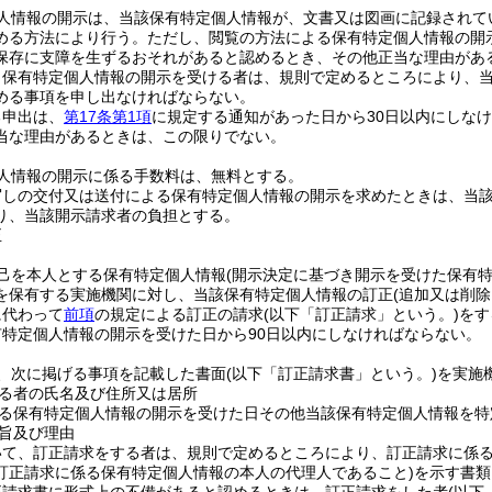
人情報の開示は、当該保有特定個人情報が、文書又は図画に記録されて
める方法により行う。
ただし、閲覧の方法による保有特定個人情報の開
保存に支障を生ずるおそれがあると認めるとき、その他正当な理由があ
き保有特定個人情報の開示を受ける者は、規則で定めるところにより、
める事項を申し出なければならない。
る申出は、
第17条第1項
に規定する通知があった日から30日以内にしな
当な理由があるときは、この限りでない。
人情報の開示に係る手数料は、無料とする。
写しの交付又は送付による保有特定個人情報の開示を求めたときは、当
り、当該開示請求者の負担とする。
正
己を本人とする保有特定個人情報
(開示決定に基づき開示を受けた保有特
を保有する実施機関に対し、当該保有特定個人情報の訂正
(追加又は削
に代わって
前項
の規定による訂正の請求
(以下「訂正請求」という。)
をす
特定個人情報の開示を受けた日から90日以内にしなければならない。
、次に掲げる事項を記載した書面
(以下「訂正請求書」という。)
を実施
る者の氏名及び住所又は居所
る保有特定個人情報の開示を受けた日その他当該保有特定個人情報を特
旨及び理由
いて、訂正請求をする者は、規則で定めるところにより、訂正請求に係
訂正請求に係る保有特定個人情報の本人の代理人であること)
を示す書類