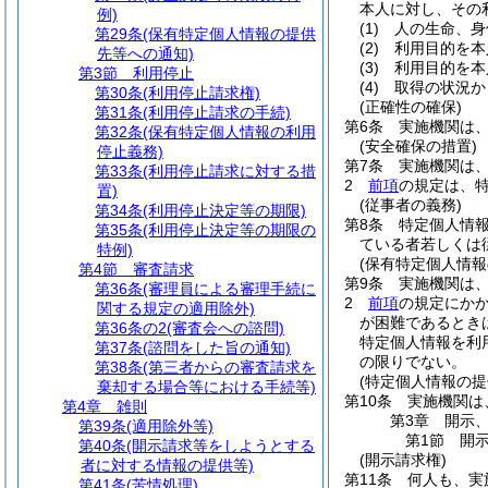
本人に対し、その
例)
(1)
人の生命、身
第29条
(保有特定個人情報の提供
(2)
利用目的を本
先等への通知)
(3)
利用目的を本
第3節
利用停止
(4)
取得の状況か
第30条
(利用停止請求権)
(正確性の確保)
第31条
(利用停止請求の手続)
第6条
実施機関は
第32条
(保有特定個人情報の利用
(安全確保の措置)
停止義務)
第7条
実施機関は
第33条
(利用停止請求に対する措
2
前項
の規定は、
置)
(従事者の義務)
第34条
(利用停止決定等の期限)
第8条
特定個人情
第35条
(利用停止決定等の期限の
ている者若しくは
特例)
(保有特定個人情報
第4節
審査請求
第9条
実施機関は
第36条
(審理員による審理手続に
2
前項
の規定にか
関する規定の適用除外)
が困難であるとき
第36条の2
(審査会への諮問)
特定個人情報を利
第37条
(諮問をした旨の通知)
の限りでない。
第38条
(第三者からの審査請求を
(特定個人情報の提
棄却する場合等における手続等)
第10条
実施機関は
第4章
雑則
第3章
開示
第39条
(適用除外等)
第1節
開
第40条
(開示請求等をしようとする
(開示請求権)
者に対する情報の提供等)
第11条
何人も、実
第41条
(苦情処理)