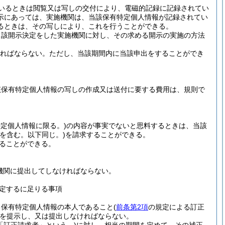
いるときは閲覧又は写しの交付により、電磁的記録に記録されてい
示にあっては、実施機関は、当該保有特定個人情報が記録されてい
るときは、その写しにより、これを行うことができる。
当該開示決定をした実施機関に対し、その求める開示の実施の方法
ければならない。
ただし、当該期間内に当該申出をすることができ
該保有特定個人情報の写しの作成又は送付に要する費用は、規則で
定個人情報に限る。)
の内容が事実でないと思料するときは、当該
除を含む。以下同じ。)
を請求することができる。
ることができる。
機関に提出してしなければならない。
定するに足りる事項
る保有特定個人情報の本人であること
(
前条第2項
の規定による訂正
を提示し、又は提出しなければならない。