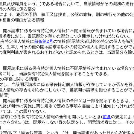
役員及び職員をいう。)
である場合において、当該情報がその職務の遂行
行の内容に係る部分
により、犯罪の予防、鎮圧又は捜査、公訴の維持、刑の執行その他の公
き相当の理由がある情報
、開示請求に係る保有特定個人情報に不開示情報が含まれている場合に
請求者に対し、当該部分を除いた部分につき開示しなければならない。
保有特定個人情報に
前条第2号
の情報
(開示請求者以外の特定の個人を識
名、生年月日その他の開示請求者以外の特定の個人を識別することがで
の権利利益が害されるおそれがないと認められるときは、当該部分を除
、開示請求に係る保有特定個人情報に不開示情報が含まれている場合で
者に対し、当該保有特定個人情報を開示することができる。
の存否に関する情報)
対し、当該開示請求に係る保有特定個人情報が存在しているか否かを答
個人情報の存否を明らかにしないで、当該開示請求を拒否することがで
措置)
、開示請求に係る保有特定個人情報の全部又は一部を開示するときは、
的及び開示の実施に関し規則で定める事項を書面により通知しなければ
いては、この限りでない。
示請求に係る保有特定個人情報の全部を開示しないとき
(
前条
の規定によ
ときを含む。)
は、開示をしない旨の決定をし、開示請求者に対し、その
)
決定
(以下「開示決定等」という。)
は、開示請求があった日から30日以