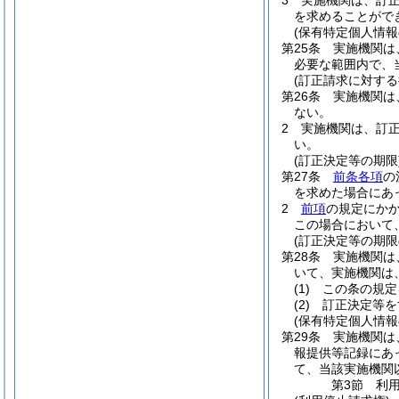
3
実施機関は、訂
を求めることがで
(保有特定個人情報
第25条
実施機関は
必要な範囲内で、
(訂正請求に対する
第26条
実施機関は
ない。
2
実施機関は、訂
い。
(訂正決定等の期限
第27条
前条各項
の
を求めた場合にあ
2
前項
の規定にか
この場合において
(訂正決定等の期限
第28条
実施機関は
いて、実施機関は
(1)
この条の規定
(2)
訂正決定等を
(保有特定個人情報
第29条
実施機関は
報提供等記録にあ
て、当該実施機関
第3節
利