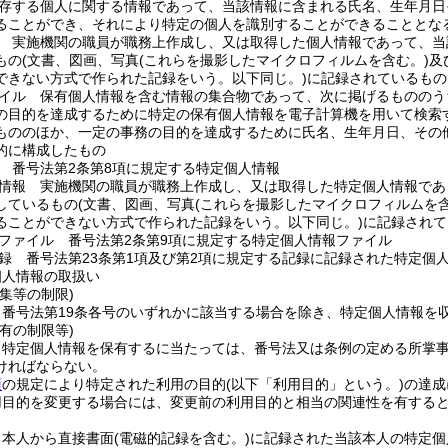
存する個人に関する情報であって、当該情報に含まれる氏名、生年月日
ることができ、それにより特定の個人を識別することができることとな
 実施機関の職員が職務上作成し、又は取得した個人情報であって、当
もの
(文書、図画、写真
(これらを撮影したマイクロフィルムを含む。)
及
できない方式で作られた記録をいう。以下同じ。)
に記録されているもの
イル 保有個人情報を含む情報の集合物であって、次に掲げるもののう
の目的を達成するために特定の保有個人情報を電子計算機を用いて検索
もののほか、一定の事務の目的を達成するために氏名、生年月日、その
的に構成したもの
 番号法第2条第8項に規定する特定個人情報
情報 実施機関の職員が職務上作成し、又は取得した特定個人情報であ
しているもの
(文書、図画、写真
(これらを撮影したマイクロフィルムを含
ることができない方式で作られた記録をいう。以下同じ。)
に記録されて
ファイル 番号法第2条第9項に規定する特定個人情報ファイル
録 番号法第23条第1項及び第2項に規定する記録に記録された特定個
個人情報の取扱い
集等の制限)
、番号法第19条各号のいずれかに該当する場合を除き、特定個人情報を
有の制限等)
、特定個人情報を保有するに当たっては、番号法又は条例の定める所掌
ければならない。
項
の規定により特定された利用の目的
(以下「利用目的」という。)
の達成
用目的を変更する場合には、変更前の利用目的と相当の関連性を有する
、本人から直接書面
(電磁的記録を含む。)
に記録された当該本人の特定個