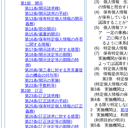
(3)
個人情報 生
第1節
開示
の情報と照合す
第11条
(開示請求権)
(4)
保有個人情報
第12条
(開示請求の手続)
が保有している
第13条
(保有特定個人情報の開示
認識することが
義務)
(5)
個人情報ファ
第14条
(部分開示)
ア
一定の事務
第15条
(裁量的開示)
イ
ア
に掲げる
第16条
(保有特定個人情報の存否
るように体系
に関する情報)
(6)
特定個人情報
第17条
(開示請求に対する措置)
(7)
保有特定個人
第18条
(開示決定等の期限)
実施機関が保有
第19条
(開示決定等の期限の特
よっては認識す
例)
(8)
特定個人情報
第20条
(第三者に対する意見書提
(9)
情報提供等記
出の機会の付与等)
第2章
特定
第21条
(開示の実施)
(特定個人情報の収
第22条
(手数料等)
第3条
実施機関は
第2節
訂正
(特定個人情報の保
第23条
(訂正請求権)
第4条
実施機関は
第24条
(訂正請求の手続)
きる限り特定しな
第25条
(保有特定個人情報の訂正
2
実施機関は、
前
義務)
3
実施機関は、利
第26条
(訂正請求に対する措置)
(利用目的の明示)
第27条
(訂正決定等の期限)
第5条
実施機関は
第28条
(訂正決定等の期限の特