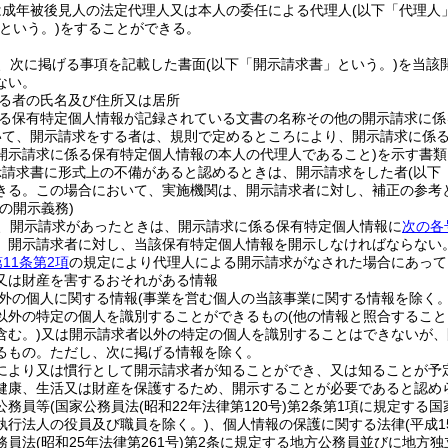
は成年被後見人の法定代理人又は本人の委任による代理人
(以下「代理人
という。)
をすることができる。
、次に掲げる事項を記載した書面
(以下「開示請求書」という。)
を当該
ない。
る者の氏名及び住所又は居所
る保有特定個人情報が記録されている文書の名称その他の開示請求に係
いて、開示請求をする者は、規則で定めるところにより、開示請求に係
開示請求に係る保有特定個人情報の本人の代理人であること)
を示す書類
示請求書に形式上の不備があると認めるときは、開示請求をした者
(以下
きる。
この場合において、実施機関は、開示請求者に対し、補正の参考
の開示義務)
、開示請求があったときは、開示請求に係る保有特定個人情報に
次の各
、開示請求者に対し、当該保有特定個人情報を開示しなければならない
第11条第2項
の規定により代理人による開示請求がなされた場合にあって
又は財産を害するおそれがある情報
外の個人に関する情報
(事業を営む個人の当該事業に関する情報を除く。
以外の特定の個人を識別することができるもの
(他の情報と照合するこ
含む。)
又は開示請求者以外の特定の個人を識別することはできないが、
るもの。
ただし、次に掲げる情報を除く。
により又は慣行として開示請求者が知ることができ、又は知ることが予
健康、生活又は財産を保護するため、開示することが必要であると認め
公務員等
(国家公務員法
(昭和22年法律第120号)
第2条第1項に規定する国
執行法人の役員及び職員を除く。)
、個人情報の保護に関する法律
(平成
務員法
(昭和25年法律第261号)
第2条に規定する地方公務員並びに地方独