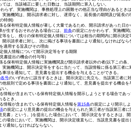
っては、当該補正に要した日数は、当該期間に算入しない。
かわらず、実施機関は、事務処理上の困難その他正当な理由があるとき
、実施機関は、開示請求者に対し、遅滞なく、延長後の期間及び延長の
の特例)
係る保有特定個人情報が著しく大量であるため、開示請求があった日か
障が生ずるおそれがある場合には、
前条
の規定にかかわらず、実施機関
定等をし、残りの保有特定個人情報については相当の期間内に開示決定
、開示請求者に対し、次に掲げる事項を書面により通知しなければなら
を適用する旨及びその理由
定個人情報について開示決定等をする期限
意見書提出の機会の付与等)
係る保有特定個人情報に実施機関及び開示請求者以外の者
(以下この条
、実施機関は、開示決定等をするに当たって、当該情報に係る第三者に
る事項を通知して、意見書を提出する機会を与えることができる。
の各号
のいずれかに該当するときは、開示決定に先立ち、当該第三者に
の他規則で定める事項を書面により通知して、意見書を提出する機会を
ない。
る情報が含まれている保有特定個人情報を開示しようとする場合であっ
れるとき。
る情報が含まれている保有特定個人情報を
第15条
の規定により開示しよ
項
の規定により意見書の提出の機会を与えられた第三者が当該第三者に
意見書」という。)
を提出した場合において、開示決定をするときは、開
この場合において、実施機関は、開示決定後直ちに、当該意見書を提出
より通知しなければならない。