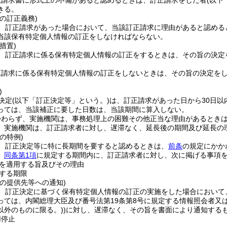
正請求書に形式上の不備があると認めるときは、訂正請求をした者
(以下
きる。
の訂正義務)
、訂正請求があった場合において、当該訂正請求に理由があると認める
当該保有特定個人情報の訂正をしなければならない。
措置)
、訂正請求に係る保有特定個人情報の訂正をするときは、その旨の決定
正請求に係る保有特定個人情報の訂正をしないときは、その旨の決定を
)
決定
(以下「訂正決定等」という。)
は、訂正請求があった日から30日以
っては、当該補正に要した日数は、当該期間に算入しない。
かわらず、実施機関は、事務処理上の困難その他正当な理由があるとき
、実施機関は、訂正請求者に対し、遅滞なく、延長後の期間及び延長の
の特例)
、訂正決定等に特に長期間を要すると認めるときは、
前条
の規定にかか
、
同条第1項
に規定する期間内に、訂正請求者に対し、次に掲げる事項
を適用する旨及びその理由
する期限
の提供先等への通知)
、訂正決定に基づく保有特定個人情報の訂正の実施をした場合において
っては、内閣総理大臣及び番号法第19条第8号に規定する情報照会者又
以外のものに限る。)
)
に対し、遅滞なく、その旨を書面により通知する
用停止