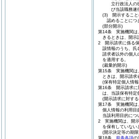
立行政法人の
び当該職務遂
(3)
開示すること
認めることにつ
(部分開示)
第14条
実施機関は
きるときは、開示
2
開示請求に係る
該情報のうち、氏
請求者以外の個人
を適用する。
(裁量的開示)
第15条
実施機関は
ときは、開示請求
(保有特定個人情報
第16条
開示請求に
は、当該保有特定
(開示請求に対する
第17条
実施機関は
個人情報の利用目
当該利用目的につ
2
実施機関は、開
を保有していない
(開示決定等の期限
第18条
前条各項
の