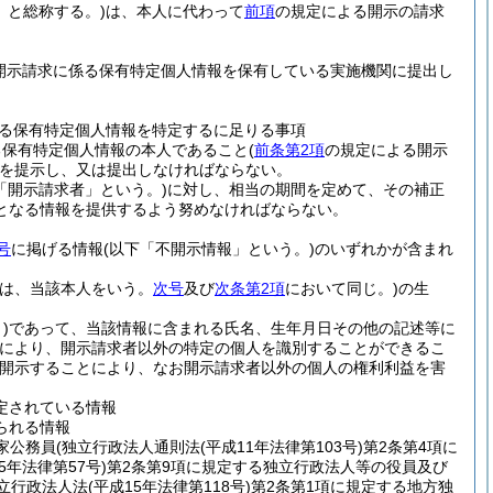
」と総称する。)
は、本人に代わって
前項
の規定による開示の請求
開示請求に係る保有特定個人情報を保有している実施機関に提出し
る保有特定個人情報を特定するに足りる事項
る保有特定個人情報の本人であること
(
前条第2項
の規定による開示
を提示し、又は提出しなければならない。
「開示請求者」という。)
に対し、相当の期間を定めて、その補正
となる情報を提供するよう努めなければならない。
号
に掲げる情報
(以下「不開示情報」という。)
のいずれかが含まれ
。
は、当該本人をいう。
次号
及び
次条第2項
において同じ。)
の生
)
であって、当該情報に含まれる氏名、生年月日その他の記述等に
とにより、開示請求者以外の特定の個人を識別することができるこ
開示することにより、なお開示請求者以外の個人の権利利益を害
定されている情報
られる情報
家公務員
(独立行政法人通則法
(平成11年法律第103号)
第2条第4項に
15年法律第57号)
第2条第9項に規定する独立行政法人等の役員及び
立行政法人法
(平成15年法律第118号)
第2条第1項に規定する地方独