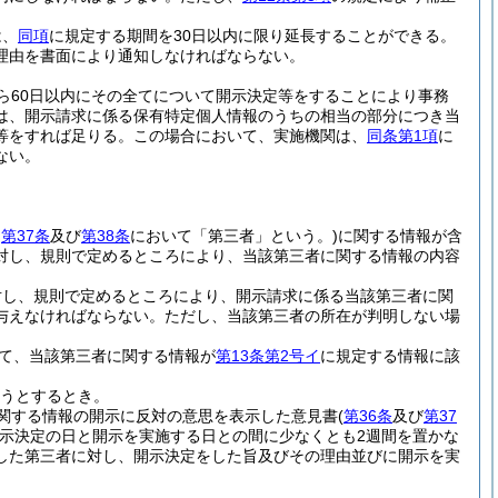
は、
同項
に規定する期間を30日以内に限り延長することができる。
理由を書面により通知しなければならない。
ら60日以内にその全てについて開示決定等をすることにより事務
は、開示請求に係る保有特定個人情報のうちの相当の部分につき当
等をすれば足りる。
この場合において、実施機関は、
同条第1項
に
ない。
、
第37条
及び
第38条
において「第三者」という。)
に関する情報が含
対し、規則で定めるところにより、当該第三者に関する情報の内容
対し、規則で定めるところにより、開示請求に係る当該第三者に関
与えなければならない。
ただし、当該第三者の所在が判明しない場
て、当該第三者に関する情報が
第13条第2号イ
に規定する情報に該
うとするとき。
関する情報の開示に反対の意思を表示した意見書
(
第36条
及び
第37
示決定の日と開示を実施する日との間に少なくとも2週間を置かな
した第三者に対し、開示決定をした旨及びその理由並びに開示を実