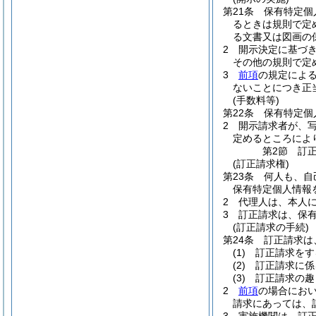
第21条
保有特定個
るときは規則で定
る文書又は図画の
2
開示決定に基づ
その他の規則で定
3
前項
の規定によ
ないことにつき正
(手数料等)
第22条
保有特定個
2
開示請求者が、
定めるところによ
第2節
訂
(訂正請求権)
第23条
何人も、自
保有特定個人情報
2
代理人は、本人
3
訂正請求は、保有
(訂正請求の手続)
第24条
訂正請求は
(1)
訂正請求をす
(2)
訂正請求に係
(3)
訂正請求の趣
2
前項
の場合にお
請求にあっては、