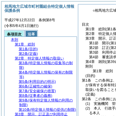
相馬地方広域市町村圏組合特定個人情報
保護条例
○相馬地方広
平成27年12月22日 条例第8号
目次
(令和5年4月1日施行)
第1章
総則
(第1
第2章
特定個人
条項目次
沿革
第3章
開示、訂
本則
第1節
開示
(第
第1章
総則
第2節
訂正
(第
第1条
(目的)
第3節
利用停
第2条
(定義)
第4節
審査請
第2章
特定個人情報の取扱い
第4章
雑則
(第3
第3条
(特定個人情報の収集等の制
附則
限)
第1章
総則
第4条
(特定個人情報の保有の制限
(目的)
等)
第1条
この条例は
第5条
(利用目的の明示)
が保有する保有特
第6条
(正確性の確保)
取扱いを図ること
第7条
(安全確保の措置)
(定義)
第8条
(従事者の義務)
第2条
この条例に
第9条
(保有特定個人情報の利用の
(1)
実施機関 管
制限)
(2)
本人 行政手
第10条
(特定個人情報の提供の制限)
る本人
第3章
開示、訂正及び利用停止