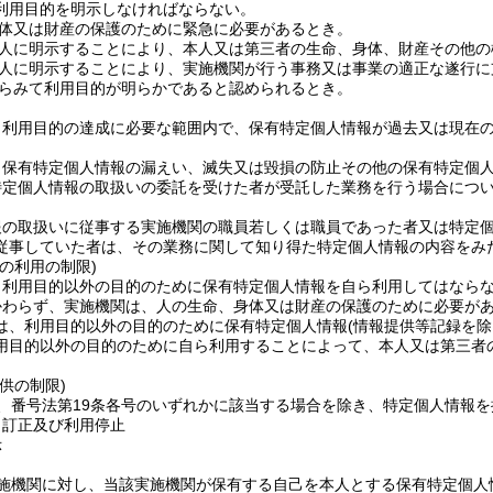
利用目的を明示しなければならない。
体又は財産の保護のために緊急に必要があるとき。
人に明示することにより、本人又は第三者の生命、身体、財産その他の
人に明示することにより、実施機関が行う事務又は事業の適正な遂行に
らみて利用目的が明らかであると認められるとき。
、利用目的の達成に必要な範囲内で、保有特定個人情報が過去又は現在
、保有特定個人情報の漏えい、滅失又は毀損の防止その他の保有特定個
特定個人情報の取扱いの委託を受けた者が受託した業務を行う場合につ
報の取扱いに従事する実施機関の職員若しくは職員であった者又は特定
従事していた者は、その業務に関して知り得た特定個人情報の内容をみ
の利用の制限)
、利用目的以外の目的のために保有特定個人情報を自ら利用してはなら
かわらず、実施機関は、人の生命、身体又は財産の保護のために必要が
は、利用目的以外の目的のために保有特定個人情報
(情報提供等記録を除
用目的以外の目的のために自ら利用することによって、本人又は第三者
供の制限)
、番号法第19条各号のいずれかに該当する場合を除き、特定個人情報
、訂正及び利用停止
示
施機関に対し、当該実施機関が保有する自己を本人とする保有特定個人