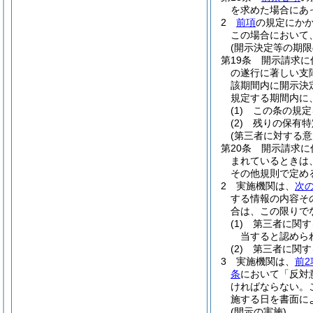
を求めた場合にあ
2
前項
の規定にか
この場合において
(開示決定等の期限
第19条
開示請求に
の遂行に著しい支
該期間内に開示決
規定する期間内に
(1)
この条の規定
(2)
残りの保有特
(第三者に対する
第20条
開示請求に
まれているときは
その他規則で定め
2
実施機関は、
次
する情報の内容そ
合は、この限りで
(1)
第三者に関す
当すると認めら
(2)
第三者に関す
3
実施機関は、
前2
条
において「反対
ければならない。
施する日を書面に
(開示の実施)