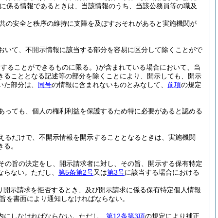
に係る情報であるときは、当該情報のうち、当該公務員等の職及
共の安全と秩序の維持に支障を及ぼすおそれがあると実施機関が
おいて、不開示情報に該当する部分を容易に区分して除くことがで
別することができるものに限る。)
が含まれている場合において、当
きることとなる記述等の部分を除くことにより、開示しても、開示
いた部分は、
同号
の情報に含まれないものとみなして、
前項
の規定
あっても、個人の権利利益を保護するため特に必要があると認める
えるだけで、不開示情報を開示することとなるときは、実施機関
きる。
その旨の決定をし、開示請求者に対し、その旨、開示する保有特定
ならない。
ただし、
第5条第2号
又は
第3号
に該当する場合における
り開示請求を拒否するとき、及び開示請求に係る保有特定個人情報
旨を書面により通知しなければならない。
内にしなければならない。
ただし、
第12条第3項
の規定により補正