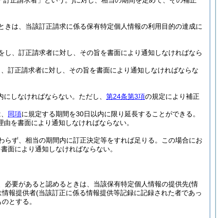
「訂正請求者」という。)
に対し、相当の期間を定めて、その補正
ときは、当該訂正請求に係る保有特定個人情報の利用目的の達成に
をし、訂正請求者に対し、その旨を書面により通知しなければなら
し、訂正請求者に対し、その旨を書面により通知しなければならな
内にしなければならない。
ただし、
第24条第3項
の規定により補正
は、
同項
に規定する期間を30日以内に限り延長することができる。
理由を書面により通知しなければならない。
わらず、相当の期間内に訂正決定等をすれば足りる。
この場合にお
を書面により通知しなければならない。
、必要があると認めるときは、当該保有特定個人情報の提供先
(情
は情報提供者
(当該訂正に係る情報提供等記録に記録された者であっ
ものとする。