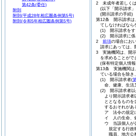
2
未成年者若しく
第42条
(委任)
(以下「開示請求」
附則
(開示請求の手続)
附則
(平成28年相広圏条例第5号)
第12条
開示請求は
附則
(令和5年相広圏条例第5号)
てしなければなら
(1)
開示請求をす
(2)
開示請求に係
2
前項
の場合にお
請求にあっては、
3
実施機関は、開
を求めることがで
(保有特定個人情報
第13条
実施機関は
ている場合を除き
(1)
開示請求者
(
命、健康、生活
(2)
開示請求者以
より開示請求者
ととなるものを
するおそれがあ
ア
法令の規定
イ
人の生命、
ウ
当該個人が
規定する行政
職員、地方公