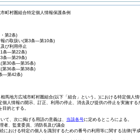
域市町村圏組合特定個人情報保護条例
条・第2条)
情報の取扱い
(第3条―第10条)
正及び利用停止
11条―第22条)
23条―第29条)
止
(第30条―第35条)
求
(第36条―第38条)
9条―第42条)
、相馬地方広域市町村圏組合
(以下「組合」という。)
における特定個人情
定個人情報の開示、訂正、利用の停止、消去及び提供の停止を実施する
を目的とする。
おいて、次に掲げる用語の意義は、
当該各号
に定めるところによる。
理者、監査委員、消防長及び議会
続における特定の個人を識別するための番号の利用等に関する法律
(平