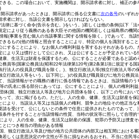
できる。
この場合において、実施機関は、開示請求者に対し、補正の参
)
、開示請求があったときは、開示請求に係る公文書に
次の各号
のいずれ
請求者に対し、当該公文書を開示しなければならない。
び法律に基づく命令
(告示を含む。)
をいう。)
若しくは他の条例
(以下「法
規定により従う義務のある各大臣その他国の機関若しくは福島県の機関
情報
(事業を営む個人の当該事業に関する情報を除く。)
であって、当該
できるもの
(他の情報と照合することにより、特定の個人を識別すること
公にすることにより、なお個人の権利利益を害するおそれがあるもの。
定により又は慣行として公にされ、又は公にすることが予定されている
健康、生活又は財産を保護するため、公にすることが必要であると認め
公務員等
(国家公務員法
(昭和22年法律第120号)
第2条第1項に規定する国
執行法人の役員及び職員を除く。)
、独立行政法人等
(独立行政法人等の
独立行政法人等をいう。以下同じ。)
の役員及び職員並びに地方公務員法
て、当該情報がその職務の遂行に係る情報であるときは、当該情報のう
員等の氏名に係る部分にあっては、公にすることにより、個人の権利利益
団体
(国、独立行政法人等及び地方公共団体を除く。以下この号において
あって、次に掲げるもの。
ただし、人の生命、健康、生活又は財産を保
とにより、当該法人等又は当該個人の権利、競争上の地位その他正当な
要請を受けて、公にしないとの条件で任意に提供されたものであって、
該条件を付することが当該情報の性質、当時の状況等に照らして合理的
により、人の生命、健康、生活又は財産の保護、犯罪の予防又は捜査そ
ことにつき相当の理由がある情報
国、独立行政法人等及び他の地方公共団体の内部又は相互間における審
換若しくは意思決定の中立性が不当に損なわれるおそれ、不当に住民等