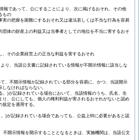
情報であって、公にすることにより、次に掲げるおそれ、その他
るもの
事実の把握を困難にするおそれ又は違法若しくは不当な行為を容易
共団体の財産上の利益又は当事者としての地位を不当に害するおそ
し、その企業経営上の正当な利益を害するおそれ
により、当該公文書に記録されている情報が不開示情報に該当しな
いて、不開示情報が記録されている部分を容易に、かつ、当該開示
示しなければならない。
る。)
が記録されている場合において、当該情報のうち、氏名、生
より、公にしても、個人の権利利益が害されるおそれがないと認め
の規定を適用する。
。)
が記録されている場合であっても、公益上特に必要があると認
、不開示情報を開示することとなるときは、実施機関は、当該公文