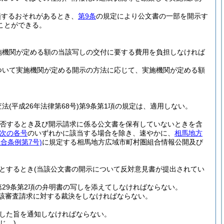
損するおそれがあるとき、
第9条
の規定により公文書の一部を開示す
ことができる。
施機関が定める額の当該写しの交付に要する費用を負担しなければ
ついて実施機関が定める開示の方法に応じて、実施機関が定める額
査法
(平成26年法律第68号)
第9条第1項の規定は、適用しない。
否するとき及び開示請求に係る公文書を保有していないときを含
次の各号
のいずれかに該当する場合を除き、速やかに、
相馬地方
合条例第7号)
に規定する相馬地方広域市町村圏組合情報公開及び
とするとき
(当該公文書の開示について反対意見書が提出されてい
29条第2項の弁明書の写しを添えてしなければならない。
該審査請求に対する裁決をしなければならない。
した旨を通知しなければならない。
じ。)