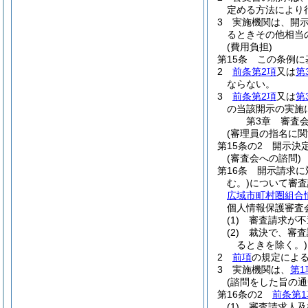
定める方法により
3
実施機関は、開
るときその他相当
(費用負担)
第15条
この条例に
2
前条第2項
又は
第
ならない。
3
前条第2項
又は
第
の当該開示の実施
第3章
審査
(審理員の指名に関
第15条の2
開示決
(審査会への諮問)
第16条
開示請求に
む。)
について審査
広域市町村圏組合
個人情報保護審査
(1)
審査請求が不
(2)
裁決で、審査
るときを除く。)
2
前項
の規定による
3
実施機関は、
第1
(諮問をした旨の通
第16条の2
前条第1
(1)
審査請求人及