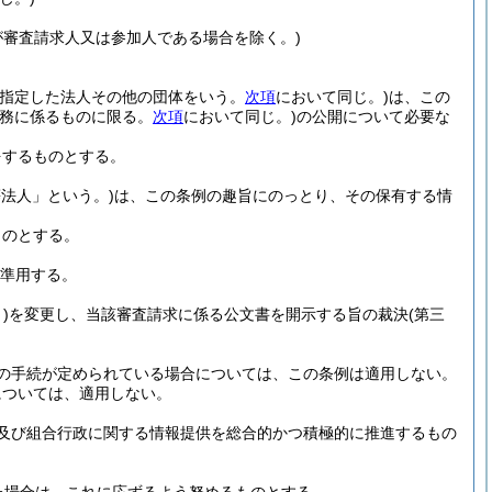
が審査請求人又は参加人である場合を除く。)
より指定した法人その他の団体をいう。
次項
において同じ。)
は、この
業務に係るものに限る。
次項
において同じ。)
の公開について必要な
をするものとする。
等法人」という。)
は、この条例の趣旨にのっとり、その保有する情
ものとする。
準用する。
)
を変更し、当該審査請求に係る公文書を開示する旨の裁決
(第三
の手続が定められている場合については、この条例は適用しない。
については、適用しない。
及び組合行政に関する情報提供を総合的かつ積極的に推進するもの