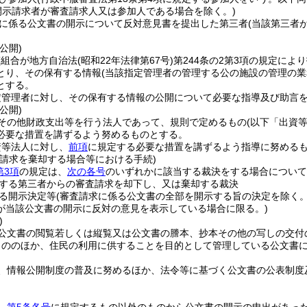
開示請求者が審査請求人又は参加人である場合を除く。)
に係る公文書の開示について反対意見書を提出した第三者
(当該第三者
公開)
(組合が地方自治法
(昭和22年法律第67号)
第244条の2第3項の規定に
とり、その保有する情報
(当該指定管理者の管理する公の施設の管理の
とする。
定管理者に対し、その保有する情報の公開について必要な指導及び助言
公開)
その他財政支出等を行う法人であって、規則で定めるもの
(以下「出資
必要な措置を講ずるよう努めるものとする。
資等法人に対し、
前項
に規定する必要な措置を講ずるよう指導に努める
査請求を棄却する場合等における手続)
第3項
の規定は、
次の各号
のいずれかに該当する裁決をする場合について
する第三者からの審査請求を却下し、又は棄却する裁決
る開示決定等
(審査請求に係る公文書の全部を開示する旨の決定を除く。
が当該公文書の開示に反対の意見を表示している場合に限る。)
)
公文書の閲覧若しくは縦覧又は公文書の謄本、抄本その他の写しの交付
もののほか、住民の利用に供することを目的として管理している公文書
、情報公開制度の普及に努めるほか、法令等に基づく公文書の公表制度