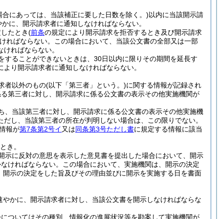
場合にあっては、当該補正に要した日数を除く。)
以内に当該開示請
やかに、開示請求者に通知しなければならない。
定したとき
(
前条
の規定により開示請求を拒否するとき及び開示請求
ければならない。
この場合において、当該公文書の全部又は一部
なければならない。
をすることができないときは、30日以内に限りその期間を延長す
により開示請求者に通知しなければならない。
求者以外のもの
(以下「第三者」という。)
に関する情報が記録され
係る第三者に対し、開示請求に係る公文書の表示その他実施機関が
ち、当該第三者に対し、開示請求に係る公文書の表示その他実施機
ただし、当該第三者の所在が判明しない場合は、この限りでない。
情報が
第7条第2号イ
又は
同条第3号ただし書
に規定する情報に該当
とき。
開示に反対の意思を表示した意見書を提出した場合において、開示
かなければならない。
この場合において、実施機関は、開示の決定
、開示の決定をした旨及びその理由並びに開示を実施する日を書面
速やかに、開示請求者に対し、当該公文書を開示しなければならな
録についてはその種別、情報化の進展状況等を勘案して実施機関が