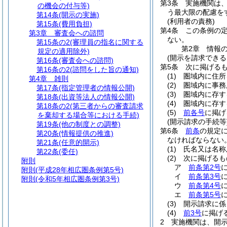
第3条
実施機関は
の機会の付与等)
う最大限の配慮を
第14条
(開示の実施)
(利用者の責務)
第15条
(費用負担)
第4条
この条例の
第3章
審査会への諮問
ない。
第15条の2
(審理員の指名に関する
第2章
情報
規定の適用除外)
(開示を請求できる
第16条
(審査会への諮問)
第5条
次に掲げる
第16条の2
(諮問をした旨の通知)
(1)
圏域内に住所
第4章
雑則
(2)
圏域内に事務
第17条
(指定管理者の情報公開)
(3)
圏域内に存す
第18条
(出資等法人の情報公開)
(4)
圏域内に存す
第18条の2
(第三者からの審査請求
(5)
前各号
に掲げ
を棄却する場合等における手続)
(開示請求の手続等
第19条
(他の制度との調整)
第6条
前条
の規定
第20条
(情報提供の推進)
なければならない
第21条
(任意的開示)
(1)
氏名又は名称
第22条
(委任)
(2)
次に掲げるも
附則
ア
前条第2号
附則
(平成28年相広圏条例第5号)
イ
前条第3号
附則
(令和5年相広圏条例第3号)
ウ
前条第4号
エ
前条第5号
(3)
開示請求に係
(4)
前3号
に掲げ
2
実施機関は、開