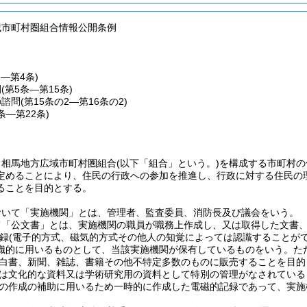
域市町村圏組合情報公開条例
条―第4条)
開
(第5条―第15条)
の諮問
(第15条の2―第16条の2)
7条―第22条)
、相馬地方広域市町村圏組合
(以下「組合」という。)
を構成する市町村の
定めることにより、住民の行政への参加を推進し、行政に対する住民の
ることを目的とする。
おいて「実施機関」とは、管理者、監査委員、消防長及び議会をいう。
て「公文書」とは、実施機関の職員が職務上作成し、又は取得した文書
録
(電子的方式、磁気的方式その他人の知覚によっては認識することが
織的に用いるものとして、当該実施機関が保有しているものをいう。
た
白書、新聞、雑誌、書籍その他不特定多数のものに販売することを目的
は文化的な資料又は学術研究用の資料として特別の管理がなされている
の作成の補助に用いるため一時的に作成した電磁的記録であって、実施