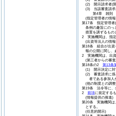
(2)
開示請求者
(
(3)
当該審査請求
第4章
雑則
(指定管理者の情報
第17条
指定管理者
条例の趣旨にのっ
措置を講ずるもの
2
実施機関は、指
(出資等法人の情報
第18条
組合が出資
報の公開に関し、
2
実施機関は、出
(第三者からの審
第18条の2
第13条
(1)
開示決定に対
(2)
審査請求に係
者である参加人
(他の制度との調整
第19条
法令等に、
2
前項
に規定する
(情報提供の推進)
第20条
実施機関は
とする。
(任意的開示)