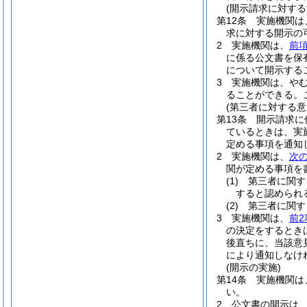
(開示請求に対する
第12条
実施機関は
求に対する開示の
2
実施機関は、
前
に係る公文書を保
について開示する
3
実施機関は、や
ることができる。
(第三者に対する
第13条
開示請求に
ているときは、実
定める事項を通知
2
実施機関は、
次
関が定める事項を
(1)
第三者に関す
すると認められ
(2)
第三者に関す
3
実施機関は、
前2
の決定をするとき
後直ちに、当該意
により通知しなけ
(開示の実施)
第14条
実施機関は
い。
2
公文書の開示は