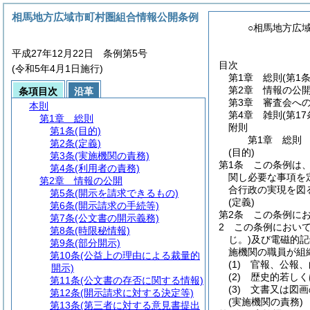
相馬地方広域市町村圏組合情報公開条例
○相馬地方広
平成27年12月22日 条例第5号
目次
(令和5年4月1日施行)
第1章
総則
(第1
第2章
情報の公
条項目次
沿革
第3章
審査会へ
本則
第4章
雑則
(第1
第1章
総則
附則
第1条
(目的)
第1章
総則
第2条
(定義)
(目的)
第3条
(実施機関の責務)
第1条
この条例は
第4条
(利用者の責務)
関し必要な事項を
第2章
情報の公開
合行政の実現を図
第5条
(開示を請求できるもの)
(定義)
第6条
(開示請求の手続等)
第2条
この条例に
第7条
(公文書の開示義務)
2
この条例におい
第8条
(時限秘情報)
じ。)
及び電磁的記
第9条
(部分開示)
施機関の職員が組
第10条
(公益上の理由による裁量的
(1)
官報、公報、
開示)
(2)
歴史的若しく
第11条
(公文書の存否に関する情報)
(3)
文書又は図画
第12条
(開示請求に対する決定等)
(実施機関の責務)
第13条
(第三者に対する意見書提出