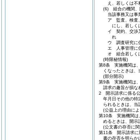
え、若しくは不
(6)
組合の機関、
当該事務又は事
ア
監査、検査
にし、若しく
イ
契約、交渉
れ
ウ
調査研究に
エ
人事管理に
オ
組合若しく
(時限秘情報)
第8条
実施機関は
くなったときは、
(部分開示)
第9条
実施機関は
請求の趣旨が損な
2
開示請求に係る
年月日その他の特
られるときは、当
(公益上の理由によ
第10条
実施機関は
めるときは、開示
(公文書の存否に関
第11条
開示請求に
書の存否を明らか