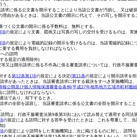
行う。
示請求に係る公文書を開示することにより当該公文書が汚損し、又は破
の理由があるときは、当該公文書の開示に代えて、その写しを開示する
基づく公文書の開示に係る手数料は、無料とする。
3項
の規定により文書、図画又は写真の写しの交付を受けるものは、実
3項
の規定により電磁的記録の開示を受けるものは、当該電磁的記録に
に要する費用を負担しなければならない。
会への諮問
する規定の適用除外)
定等又は開示請求に係る不作為に係る審査請求については、行政不服審
対する
第12条第1項
の規定による決定
(
第11条
の規定により開示請求を拒
請求があったときは、当該審査請求に対する裁決をすべき実施機関は、
情報公開及び個人情報保護審査会条例
(平成27年相馬地方広域市町村圏組
会に諮問しなければならない。
適法であり、却下するとき。
請求の全部を認容し、当該審査請求に係る公文書の全部を開示すること
。
諮問は、行政不服審査法第9条第3項において読み替えて適用する同法第
項
の規定による諮問に対する答申を受けたときは、これを尊重して、当
知)
項
の規定により諮問をした実施機関は、次に掲げるものに対し、諮問を
び参加人
(行政不服審査法第13条第4項に規定する参加人をいう。以下同