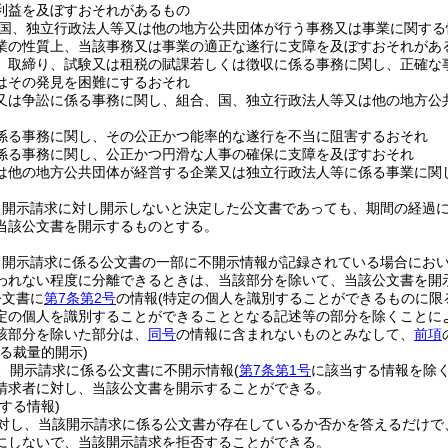
利益を及ぼすおそれがあるもの
国、独立行政法人等又は他の地方公共団体が行う事務又は事業に関する
業の性質上、当該事務又は事業の適正な遂行に支障を及ぼすおそれがあ
、取締り、試験又は租税の賦課若しくは徴収に係る事務に関し、正確な
はその発見を困難にするおそれ
又は争訟に係る事務に関し、組合、国、独立行政法人等又は他の地方公
係る事務に関し、その公正かつ能率的な遂行を不当に阻害するおそれ
係る事務に関し、公正かつ円滑な人事の確保に支障を及ぼすおそれ
は他の地方公共団体が経営する企業又は独立行政法人等に係る事業に関
、開示請求に対し開示しないと決定した公文書であっても、期間の経過
当該公文書を開示するものとする。
、開示請求に係る公文書の一部に不開示情報が記録されている場合にお
われない程度に分離できるときは、当該部分を除いて、当該公文書を開
公文書に
第7条第2号
の情報
(特定の個人を識別することができるものに限
定の個人を識別することができることとなる記述等の部分を除くことに
該部分を除いた部分は、
同号
の情報に含まれないものとみなして、
前項
る裁量的開示)
、開示請求に係る公文書に不開示情報
(
第7条第1号
に該当する情報を除く
請求者に対し、当該公文書を開示することができる。
する情報)
対し、当該開示請求に係る公文書が存在しているか否かを答えるだけで
にしないで、当該開示請求を拒否することができる。