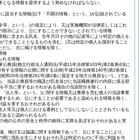
考となる情報を提供するよう努めなければならない。
かに該当する情報
(以下「不開示情報」という。)
が記録されている
令等」という。)
の規定により、又は実施機関が法律若しくはこれ
の指示により、公にすることができないとされている情報
情報に含まれる氏名、生年月日その他の記述等により特定の個人を
ができることとなるものを含む。)
又は特定の個人を識別すること
ただし、次に掲げる情報を除く。
情報
られる情報
家公務員
(独立行政法人通則法
(平成11年法律第103号)
第2条第4項に
保有する情報の公開に関する法律
(平成13年法律第140号)
第2条第1
(昭和25年法律第261号)
第2条に規定する地方公務員をいう。)
であ
ち、当該公務員等の職及び氏名並びに当該職務遂行の内容に係る部
を不当に害するおそれがある場合の当該部分を除く。)
「法人等」という。)
に関する情報又は事業を営む個人の当該事業
護するため、公にすることが必要であると認められる情報を除く。
利益を害するおそれがあるもの
法人等又は個人における通例として公にしないこととされているも
であると認められるもの
の他の公共の安全と秩序の維持に支障を及ぼすおそれがあると実
議、検討又は協議に関する情報であって、公にすることにより、
の間に混乱を生じさせるおそれ又は特定のものに不当に利益を与