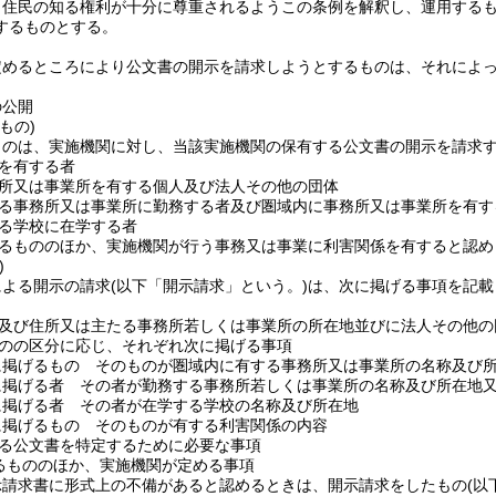
、住民の知る権利が十分に尊重されるようこの条例を解釈し、運用する
するものとする。
定めるところにより公文書の開示を請求しようとするものは、それによ
の公開
もの)
ものは、実施機関に対し、当該実施機関の保有する公文書の開示を請求
を有する者
所又は事業所を有する個人及び法人その他の団体
る事務所又は事業所に勤務する者及び圏域内に事務所又は事業所を有す
る学校に在学する者
るもののほか、実施機関が行う事務又は事業に利害関係を有すると認め
)
による開示の請求
(以下「開示請求」という。)
は、次に掲げる事項を記載
。
及び住所又は主たる事務所若しくは事業所の所在地並びに法人その他の
のの区分に応じ、それぞれ次に掲げる事項
に掲げるもの そのものが圏域内に有する事務所又は事業所の名称及び
に掲げる者 その者が勤務する事務所若しくは事業所の名称及び所在地
に掲げる者 その者が在学する学校の名称及び所在地
に掲げるもの そのものが有する利害関係の内容
る公文書を特定するために必要な事項
るもののほか、実施機関が定める事項
示請求書に形式上の不備があると認めるときは、開示請求をしたもの
(以