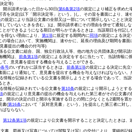
決定等)
、開示請求があった日から30日
(
第6条第2項
の規定により補正を求めた
可否を決定
(以下「開示決定等」という。)
し、その旨を書面により、速
項
の規定により当該公文書の全部又は一部について開示しないことと決
有していないときを含む。)
は、開示請求者にその理由を併せて通知しな
ことができるようになる期日が明らかであるときは、当該期日を付記し
むを得ない理由により、
第1項
に規定する期間内に
同項
の規定による決定
この場合において、実施機関は、速やかに、延長の理由及び期間を書面
意見書提出の機会の付与等)
係る公文書に組合、国、独立行政法人等、他の地方公共団体及び開示請
施機関は、
前条第1項
の規定による決定をするに当たって、当該情報に
して、意見書を提出する機会を与えることができる。
の各号
のいずれかに該当するときは、
前条第1項
の規定による決定に先立
書面により通知して、意見書を提出する機会を与えなければならない。
る情報が記録されている公文書を開示しようとする場合であって、当該
るとき。
る情報が記録されている公文書を
第10条
の規定により開示しようとする
項
の規定により意見書の提出の機会を与えられた第三者がその公文書の
は、開示の決定の日と開示を実施する日との間に少なくとも2週間を置
見書
(
第16条
において「反対意見書」という。)
を提出した第三者に対し
ればならない。
、
第12条第1項
の規定により公文書を開示することと決定したときは、
、文書、図画又は写真については閲覧又は写しの交付により、電磁的記