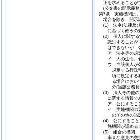
正を求めることが
(公文書の開示義務
第7条
実施機関は
場合を除き、開示
(1)
法令
(法律及
に基づく政令の
(2)
個人に関する
識別することが
はできないが、
ア
法令等の規
イ
人の生命、
ウ
当該個人が
規定する行政
項に規定する
る場合におい
分
(当該公務
(3)
法人その他の
に関する情報で
ア
公にするこ
イ
実施機関の
のその他の当
(4)
公にすること
施機関が認める
(5)
組合の機関、
率直な意見の交